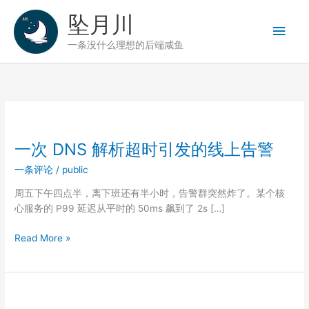
跳
坠月川
至
主
内
一条没什么理想的后端咸鱼
容
菜
单
一次 DNS 解析超时引发的线上告警
一条评论
/
public
周五下午四点半，离下班还有半小时，告警群突然炸了。某个核
心服务的 P99 延迟从平时的 50ms 飙到了 2s […]
一
Read More »
次
DNS
解
析