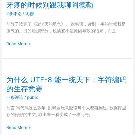
超
牙疼的时候别跟我聊阿德勒
时
2条评论
/
闲聊
引
发
前阵子读完了《被讨厌的勇气》。 说实话，读到一半的时候我是
的
服气的。目的论那部分，说愤怒不是原因导致的结果，而是
线
上
牙
Read More »
告
疼
警
的
时
候
别
为什么 UTF-8 能一统天下：字符编码
跟
的生存竞赛
我
聊
一条评论
/
public
阿
前言 写代码这么多年, 乱码这玩意应该每个人都碰到过. 数据库里
德
存的好好的中文, 取出来一看变成了一堆问号;
勒
为
Read More »
什