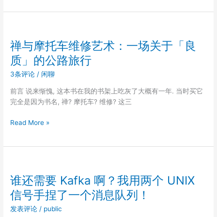
么
UTF-
8
能
禅与摩托车维修艺术：一场关于「良
一
质」的公路旅行
统
天
3条评论
/
闲聊
下：
前言 说来惭愧, 这本书在我的书架上吃灰了大概有一年. 当时买它
字
完全是因为书名, 禅? 摩托车? 维修? 这三
符
编
禅
Read More »
码
与
的
摩
生
托
存
车
竞
维
谁还需要 Kafka 啊？我用两个 UNIX
赛
修
信号手捏了一个消息队列！
艺
术：
发表评论
/
public