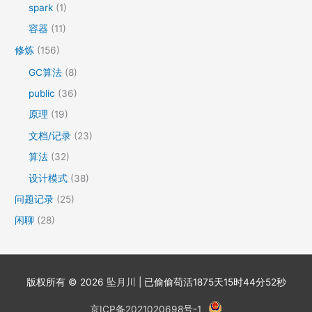
spark
(1)
容器
(11)
修炼
(156)
GC算法
(8)
public
(36)
原理
(19)
文档/记录
(23)
算法
(32)
设计模式
(38)
问题记录
(25)
闲聊
(28)
版权所有 © 2026
坠月川
| 已偷偷苟活
1875天15时44分53秒
京ICP备2021020698号-1