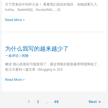
一
天下苦复杂中间件久矣！ 看看我们现在的项目，动辄就要引入
场
Kafka、RabbitMQ、RocketMQ……光
关
于
谁
Read More »
「良
还
质」
需
的
要
公
Kafka
路
啊？
为什么我写的越来越少了
旅
我
行
一条评论
/
闲聊
用
两
概述 细心的朋友可能发现了，最近博客的更新频率明显降低了。
个
前几天看到一篇文章《Blogging in 202
UNIX
信
为
Read More »
号
什
手
么
捏
我
了
写
1
2
…
48
Next
→
一
的