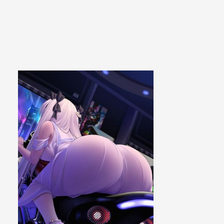
个
越
消
来
息
越
队
少
列！
了